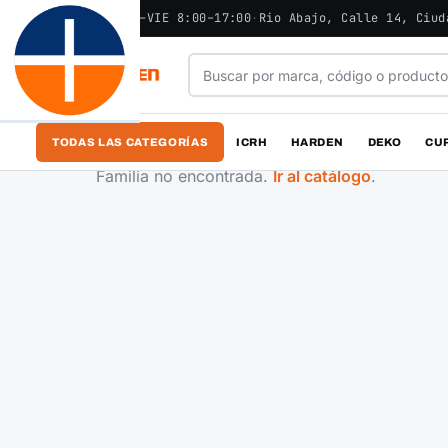
ABIERTO - LUN–VIE 8:00–17:00
·
Rio Abajo, Calle 14, Ciud
TODAS LAS CATEGORÍAS
ICRH
HARDEN
DEKO
CU
Familia no encontrada.
Ir al catálogo
.