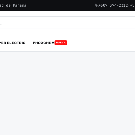
ad de Panamá
+507 374-2312
·
+5
PER ELECTRIC
PHOXCHEM
NUEVA