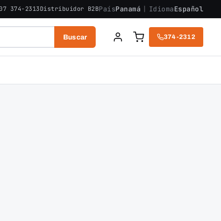
País
Panamá
|
Idioma
Español
07 374-2313
Distribuidor B2B
Buscar
374-2312