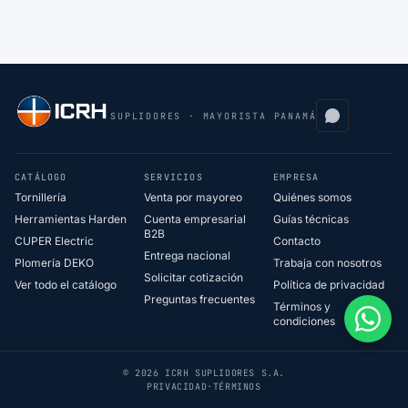
SUPLIDORES · MAYORISTA PANAMÁ
CATÁLOGO
SERVICIOS
EMPRESA
Tornillería
Venta por mayoreo
Quiénes somos
Herramientas Harden
Cuenta empresarial
Guías técnicas
B2B
CUPER Electric
Contacto
Entrega nacional
Plomería DEKO
Trabaja con nosotros
Solicitar cotización
Ver todo el catálogo
Política de privacidad
Preguntas frecuentes
Términos y
condiciones
© 2026 ICRH SUPLIDORES S.A.
PRIVACIDAD
·
TÉRMINOS