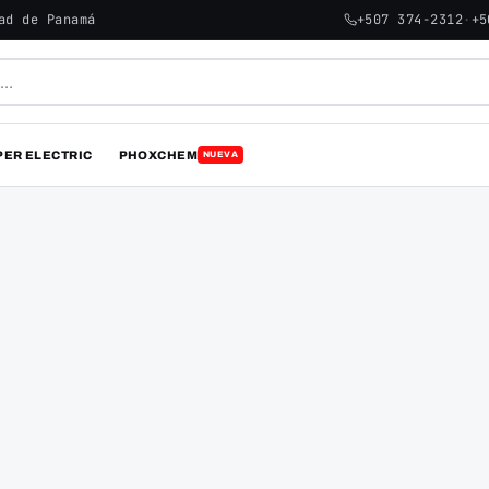
ad de Panamá
+507 374-2312
·
+5
PER ELECTRIC
PHOXCHEM
NUEVA