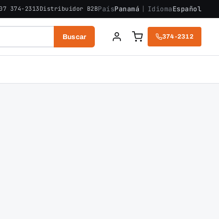
País
Panamá
|
Idioma
Español
07 374-2313
Distribuidor B2B
Buscar
374-2312