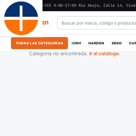
ABIERTO - LUN–VIE 8:00–17:00
·
Rio Abajo, Calle 14, Ciud
TODAS LAS CATEGORÍAS
ICRH
HARDEN
DEKO
CU
Categoría no encontrada.
Ir al catálogo
.