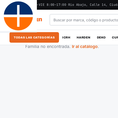
ABIERTO - LUN–VIE 8:00–17:00
·
Rio Abajo, Calle 14, Ciud
TODAS LAS CATEGORÍAS
ICRH
HARDEN
DEKO
CU
Familia no encontrada.
Ir al catálogo
.