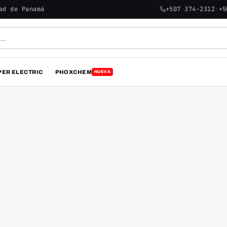
ad de Panamá
+507 374-2312
·
+5
PER ELECTRIC
PHOXCHEM
NUEVA