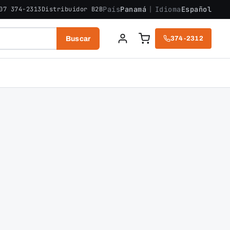
País
Panamá
|
Idioma
Español
07 374-2313
Distribuidor B2B
Buscar
374-2312