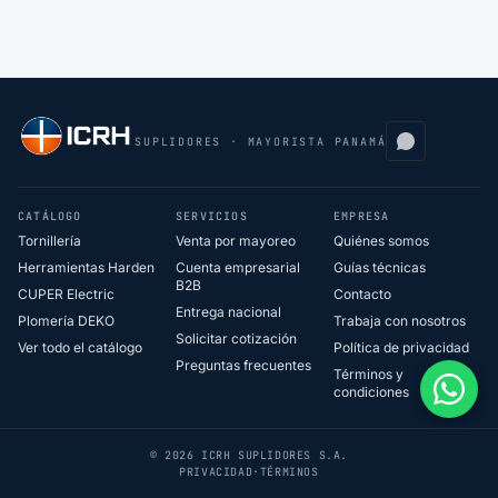
SUPLIDORES · MAYORISTA PANAMÁ
CATÁLOGO
SERVICIOS
EMPRESA
Tornillería
Venta por mayoreo
Quiénes somos
Herramientas Harden
Cuenta empresarial
Guías técnicas
B2B
CUPER Electric
Contacto
Entrega nacional
Plomería DEKO
Trabaja con nosotros
Solicitar cotización
Ver todo el catálogo
Política de privacidad
Preguntas frecuentes
Términos y
condiciones
© 2026 ICRH SUPLIDORES S.A.
PRIVACIDAD
·
TÉRMINOS