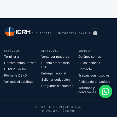
SUPLIDORES · MAYORISTA PANAMÁ
CATÁLOGO
SERVICIOS
EMPRESA
Tornillería
Venta por mayoreo
Quiénes somos
Herramientas Harden
Cuenta empresarial
Guías técnicas
B2B
CUPER Electric
Contacto
Entrega nacional
Plomería DEKO
Trabaja con nosotros
Solicitar cotización
Ver todo el catálogo
Política de privacidad
Preguntas frecuentes
Términos y
condiciones
© 2026 ICRH SUPLIDORES S.A.
PRIVACIDAD
·
TÉRMINOS