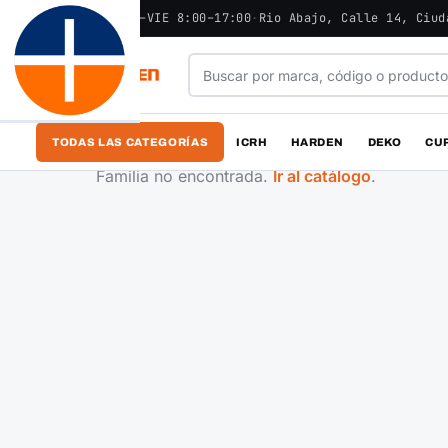
ABIERTO - LUN–VIE 8:00–17:00
·
Rio Abajo, Calle 14, Ciud
TODAS LAS CATEGORÍAS
ICRH
HARDEN
DEKO
CU
Familia no encontrada.
Ir al catálogo
.