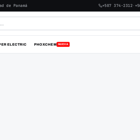
ad de Panamá
+507 374-2312
·
+5
PER ELECTRIC
PHOXCHEM
NUEVA