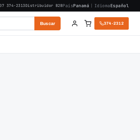
País
Panamá
|
Idioma
Español
07 374-2313
Distribuidor B2B
Buscar
374-2312