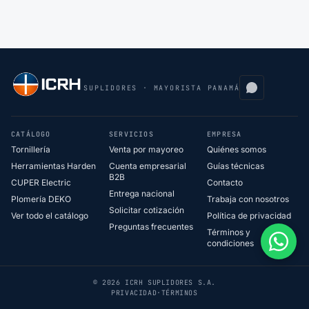
SUPLIDORES · MAYORISTA PANAMÁ
CATÁLOGO
SERVICIOS
EMPRESA
Tornillería
Venta por mayoreo
Quiénes somos
Herramientas Harden
Cuenta empresarial
Guías técnicas
B2B
CUPER Electric
Contacto
Entrega nacional
Plomería DEKO
Trabaja con nosotros
Solicitar cotización
Ver todo el catálogo
Política de privacidad
Preguntas frecuentes
Términos y
condiciones
© 2026 ICRH SUPLIDORES S.A.
PRIVACIDAD
·
TÉRMINOS