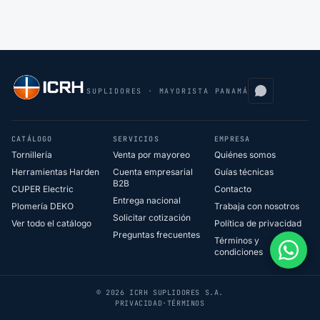
SUPLIDORES · MAYORISTA PANAMÁ
CATÁLOGO
SERVICIOS
EMPRESA
Tornillería
Venta por mayoreo
Quiénes somos
Herramientas Harden
Cuenta empresarial
Guías técnicas
B2B
CUPER Electric
Contacto
Entrega nacional
Plomería DEKO
Trabaja con nosotros
Solicitar cotización
Ver todo el catálogo
Política de privacidad
Preguntas frecuentes
Términos y
condiciones
© 2026 ICRH SUPLIDORES S.A.
PRIVACIDAD
·
TÉRMINOS