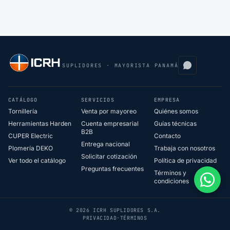
SUPLIDORES · MAYORISTA PANAMÁ
CATÁLOGO
SERVICIOS
EMPRESA
Tornillería
Venta por mayoreo
Quiénes somos
Herramientas Harden
Cuenta empresarial
Guías técnicas
B2B
CUPER Electric
Contacto
Entrega nacional
Plomería DEKO
Trabaja con nosotros
Solicitar cotización
Ver todo el catálogo
Política de privacidad
Preguntas frecuentes
Términos y
condiciones
© 2026 ICRH SUPLIDORES S.A.
PRIVACIDAD
·
TÉRMINOS