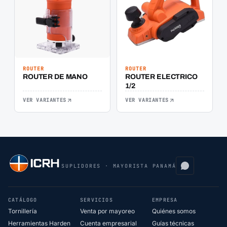
ROUTER
ROUTER
ROUTER DE MANO
ROUTER ELECTRICO
1/2
VER VARIANTES
VER VARIANTES
SUPLIDORES · MAYORISTA PANAMÁ
CATÁLOGO
SERVICIOS
EMPRESA
Tornillería
Venta por mayoreo
Quiénes somos
Herramientas Harden
Cuenta empresarial
Guías técnicas