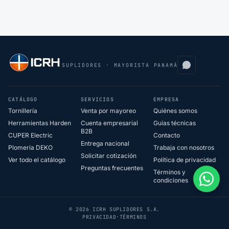
SUPLIDORES · MAYORISTA PANAMÁ
CATÁLOGO
SERVICIOS
EMPRESA
Tornillería
Venta por mayoreo
Quiénes somos
Herramientas Harden
Cuenta empresarial
Guías técnicas
B2B
CUPER Electric
Contacto
Entrega nacional
Plomería DEKO
Trabaja con nosotros
Solicitar cotización
Ver todo el catálogo
Política de privacidad
Preguntas frecuentes
Términos y
condiciones
© 2026 ICRH SUPLIDORES S.A.
PRIVACIDAD
·
TÉRMINOS