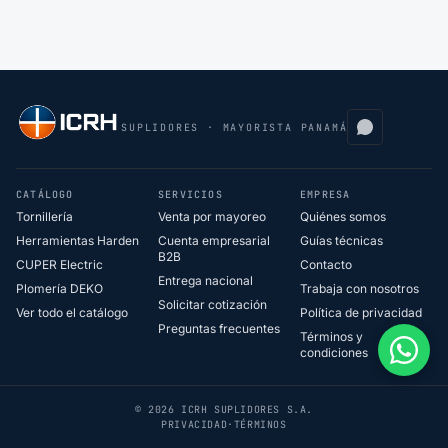
SUPLIDORES · MAYORISTA PANAMÁ
CATÁLOGO
SERVICIOS
EMPRESA
Tornillería
Venta por mayoreo
Quiénes somos
Herramientas Harden
Cuenta empresarial
Guías técnicas
B2B
CUPER Electric
Contacto
Entrega nacional
Plomería DEKO
Trabaja con nosotros
Solicitar cotización
Ver todo el catálogo
Política de privacidad
Preguntas frecuentes
Términos y
condiciones
© 2026 ICRH SUPLIDORES S.A.
PRIVACIDAD
·
TÉRMINOS