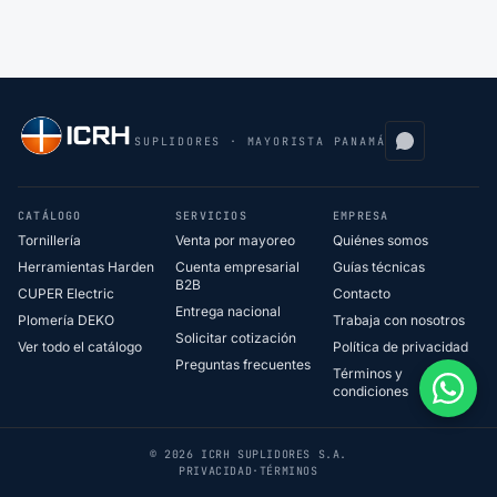
SUPLIDORES · MAYORISTA PANAMÁ
CATÁLOGO
SERVICIOS
EMPRESA
Tornillería
Venta por mayoreo
Quiénes somos
Herramientas Harden
Cuenta empresarial
Guías técnicas
B2B
CUPER Electric
Contacto
Entrega nacional
Plomería DEKO
Trabaja con nosotros
Solicitar cotización
Ver todo el catálogo
Política de privacidad
Preguntas frecuentes
Términos y
condiciones
© 2026 ICRH SUPLIDORES S.A.
PRIVACIDAD
·
TÉRMINOS