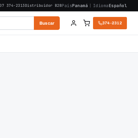
País
Panamá
|
Idioma
Español
07 374-2313
Distribuidor B2B
Buscar
374-2312