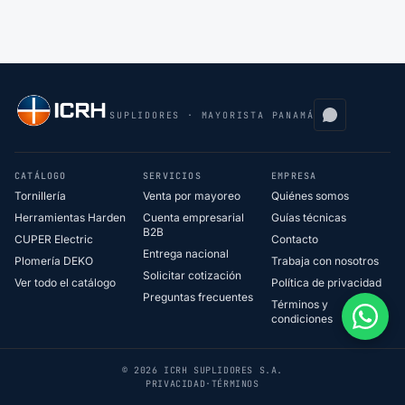
SUPLIDORES · MAYORISTA PANAMÁ
CATÁLOGO
SERVICIOS
EMPRESA
Tornillería
Venta por mayoreo
Quiénes somos
Herramientas Harden
Cuenta empresarial
Guías técnicas
B2B
CUPER Electric
Contacto
Entrega nacional
Plomería DEKO
Trabaja con nosotros
Solicitar cotización
Ver todo el catálogo
Política de privacidad
Preguntas frecuentes
Términos y
condiciones
© 2026 ICRH SUPLIDORES S.A.
PRIVACIDAD
·
TÉRMINOS